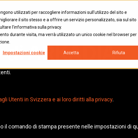
gono utilizzati per raccogliere informazioni sull'utilizzo del sito e
liorare il sito stesso e a offrire un servizio personalizzato, sia sul sito
ultare l'informativa sulla privacy.
ento durante visita, ma verrà utilizzato un unico cookie nel browser per
y di
ARKADIA
zione.
Impostazioni cookie
Accetta
Rifiuta
enti.
i Utenti in Svizzera e ai loro diritti alla privacy
.
il comando di stampa presente nelle impostazioni di qu