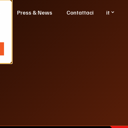
it
mo
Press & News
Contattaci