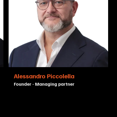
+20 anni fund selector e banker
Investor in crypto and blockchain
dal 2018
Fundraiser e Business developer
Alessandro Piccolella
Founder - Managing partner