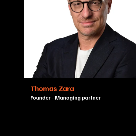
+20 anni servizi finanziari e aziendali
Master presso il MIT nel 2021 in
"Blockchain: Disruptive Technology"
Imprenditore seriale e
early investor
crypto & blockchain
Thomas Zara
Founder - Managing partner