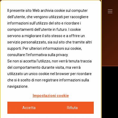
Il presente sito Web archivia cookie sul computer
dell'utente, che vengono utilizzati per raccogliere
La Nostra Offerta
informazioni sull'utilizzo del sito e ricordare i
comportamenti dell'utente in futuro. I cookie
Formativa
servono a migliorare il sito stesso e a offrire un
servizio personalizzato, sia sul sito che tramite altri
supporti. Per ulteriori informazioni sui cookie,
consultare l'informativa sulla privacy.
Se non si accetta l'utilizzo, non verrà tenuta traccia
del comportamento durante visita, ma verrà
utilizzato un unico cookie nel browser per ricordare
che si è scelto di non registrare informazioni sulla
navigazione.
FORMAZIONE ONLINE
Impostazioni cookie
Accetta
Rifiuta
Arkadia supporta professionisti, intermediari
finanziari e organizzazioni nello sviluppo di